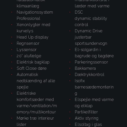
klimaanlæg
læder med varme
navigationssystem
DSC
Professional
dynamic stability
xenonlygter med
control
kurvelys
Dynamic Drive
Head Up display
justerbar
regnsensor
sportsundervogn
lyssensor
el-solgardin i
20" alufælge
bagrude og bagdøre
elektrisk bagklap
parkeringssensor
Soft Close døre
bakkamera
automatisk
dæktrykkontrol
nedblænding af alle
Isofix
spejle
barnesædemonterin
elektriske
g
komfortsæder med
elspejle med varme
varme/ventilation/m
og elklap
emory/multikontour
partikelfilter
mørke træ interieur
aktiv styring
lister
elsoltag i glas