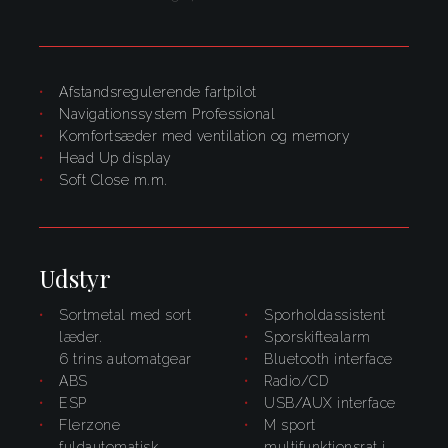
Afstandsregulerende fartpilot
navigationssystem Professional
komfortsæder med ventilation og memory
Head Up display
Soft Close m.m.
Udstyr
Sortmetal med sort
sporholdassistent
læder.
sporskiftealarm
6 trins automatgear
bluetooth interface
ABS
radio/CD
ESP
USB/AUX interface
flerzone
M sport
fuldautomatisk
multifunktionsrat i