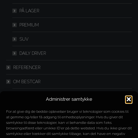
PÅ LAGER
PREMIUM
SUV
DAILY DRIVER
REFERENCER
OM BESTCAR
FLEXLEASING
Administrer samtykke
IMPORT
For at give dig de bedste oplevelser bruger vi teknologier som cookies til
at gemme og/eller få adgang til enhedsoplysninger. Hvis du giver dit
samtykke til disse teknologier, kan vi behandle data som f.eks.
SPLITLEASING
browsingadfærd eller unikke ID'er på dette websted. Hvis du ikke giver dit
samtykke eller trækker dit samtykke tilbage, kan det have en negativ