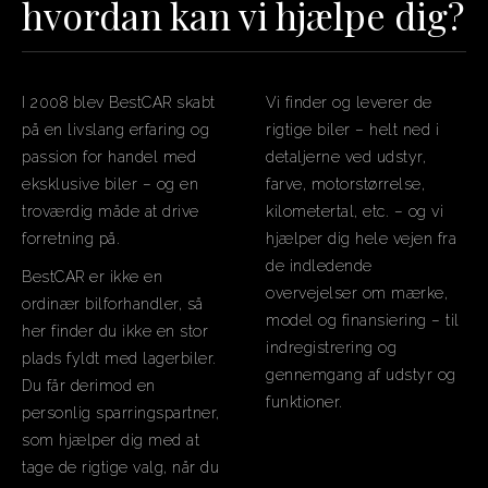
hvordan kan vi hjælpe dig?
I 2008 blev BestCAR skabt
Vi finder og leverer de
på en livslang erfaring og
rigtige biler – helt ned i
passion for handel med
detaljerne ved udstyr,
eksklusive biler – og en
farve, motorstørrelse,
troværdig måde at drive
kilometertal, etc. – og vi
forretning på.
hjælper dig hele vejen fra
de indledende
BestCAR er ikke en
overvejelser om mærke,
ordinær bilforhandler, så
model og finansiering – til
her finder du ikke en stor
indregistrering og
plads fyldt med lagerbiler.
gennemgang af udstyr og
Du får derimod en
funktioner.
personlig sparringspartner,
som hjælper dig med at
tage de rigtige valg, når du