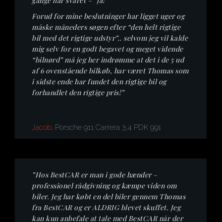
gange har svaret – “ja!”
Forud for mine beslutninger har ligget uger og
måske måneders søgen efter “den helt rigtige
bil med det rigtige udstyr”.. selvom jeg vil kalde
mig selv for en godt begavet og meget vidende
“bilnørd” må jeg her indrømme at det i de 5 ud
af 6 ovenstående bilkøb, har været Thomas som
i sidste ende har fundet den rigtige bil og
forhandlet den rigtige pris!”
Jacob
, Porsche 911 Carrera 3,4 PDK 991
”Hos BestCAR er man i gode hænder –
professionel rådgivning og kæmpe viden om
biler. Jeg har købt en del biler gennem Thomas
fra BestCAR og er ALDRIG blevet skuffet. Jeg
kan kun anbefale at tale med BestCAR når der