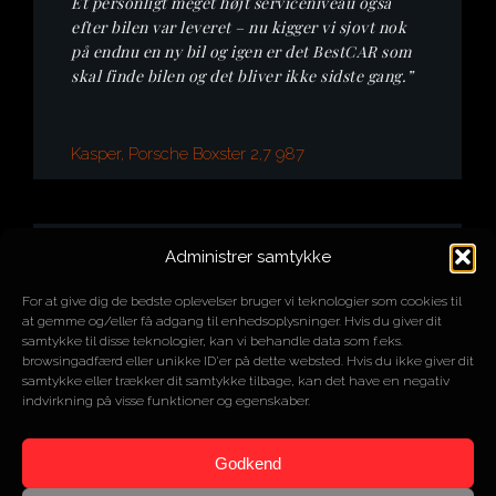
Et personligt meget højt serviceniveau også
efter bilen var leveret – nu kigger vi sjovt nok
på endnu en ny bil og igen er det BestCAR som
skal finde bilen og det bliver ikke sidste gang.”
Kasper, Porsche Boxster 2,7 987
Administrer samtykke
“Jeg har nu leaset min 3. bil gennem Thomas
BestCAR. Uanset om det er en mere almindelig
For at give dig de bedste oplevelser bruger vi teknologier som cookies til
bil eller en sportsmodel, har jeg altid
at gemme og/eller få adgang til enhedsoplysninger. Hvis du giver dit
oplevelsen af, at jeg er den vigtigste af alle
samtykke til disse teknologier, kan vi behandle data som f.eks.
Thomas`s kunder. Min fornemmelse er, at
browsingadfærd eller unikke ID'er på dette websted. Hvis du ikke giver dit
Thomas brænder lige så meget for at jeg kan få
samtykke eller trækker dit samtykke tilbage, kan det have en negativ
indvirkning på visse funktioner og egenskaber.
den rigtige bil, som jeg selv gør. De tre biler jeg
indtil nu har leaset, har alle være leveret i tip
top stand, og altid uden overraskelser. Hvis der
Godkend
skulle have være en enkelt lille ting, så er det