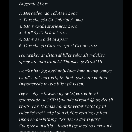
følgende biler:
1. Mercedes 320 cdi AMG 2007
2. Porsche 964 C4 Cabriolet 1990
3. BMW 525dA stationcar 2010
4. Audi S5 Cabriolet 2012
5. BMW X5 40 dA M sport
6. Porsche 911 Carerra sport Crono 2012
Jeg tænker at listen af biler taler sit tydelige
sprog om min tillid til Thomas og BestCAR.
Derfor har jeg også anbefalet ham mange gange
rundt i mit netværk, hvilket også har sendt en
imponerede masse biler på vejen.
Jeg er uhyre kræsen og detaljeorienteret
grænsende til OCD lignende niveau! 😉 og det til
trods, har Thomas holdt hovedet koldt og til
tider “styret” mig i den rigtige retning og hen
imod en beslutning. “Er det så det vi gør?”
Spørger han altid – hvortil jeg med ro i maven 6