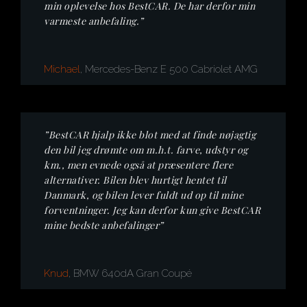
min oplevelse hos BestCAR. De har derfor min
varmeste anbefaling.”
Michael
, Mercedes-Benz E 500 Cabriolet AMG
”BestCAR hjalp ikke blot med at finde nøjagtig
den bil jeg drømte om m.h.t. farve, udstyr og
km., men evnede også at præsentere flere
alternativer. Bilen blev hurtigt hentet til
Danmark, og bilen lever fuldt ud op til mine
forventninger. Jeg kan derfor kun give BestCAR
mine bedste anbefalinger”
Knud
, BMW 640dA Gran Coupé