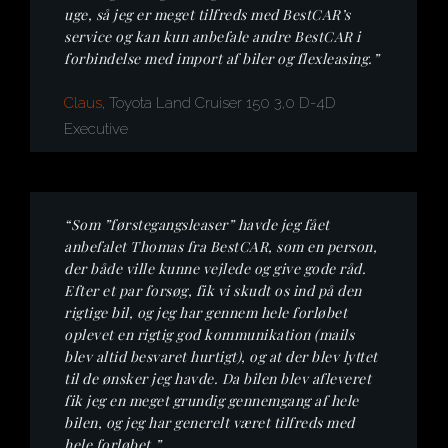
uge, så jeg er meget tilfreds med BestCAR’s
service og kan kun anbefale andre BestCAR i
forbindelse med import af biler og flexleasing.”
Claus
, Toyota Land Cruiser 150 3,0 D-4D
Executive
“Som ”førstegangsleaser” havde jeg fået
anbefalet Thomas fra BestCAR, som en person,
der både ville kunne vejlede og give gode råd.
Efter et par forsøg, fik vi skudt os ind på den
rigtige bil, og jeg har gennem hele forløbet
oplevet en rigtig god kommunikation (mails
blev altid besvaret hurtigt), og at der blev lyttet
til de ønsker jeg havde. Da bilen blev afleveret
fik jeg en meget grundig gennemgang af hele
bilen, og jeg har generelt været tilfreds med
hele forløbet.”