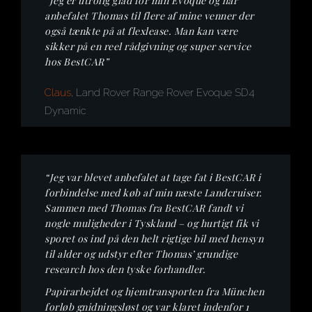
“Jeg er utrolig glad for min Evoque og har
anbefalet Thomas til flere af mine venner der
også tænkte på at flexlease.
Man kan være
sikker på en reel rådgivning og super service
hos BestCAR”
Claus
, Land Rover Range Rover Evoque SD4
Dynamic
“Jeg var blevet anbefalet at tage fat i BestCAR i
forbindelse med køb af min næste Landcruiser.
Sammen med Thomas fra BestCAR fandt vi
nogle muligheder i Tyskland – og hurtigt fik vi
sporet os ind på den helt rigtige bil med hensyn
til alder og udstyr efter Thomas’ grundige
research hos den tyske forhandler.
Papirarbejdet og hjemtransporten fra München
forløb gnidningsløst og var klaret indenfor 1