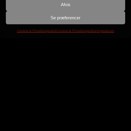
blevet udbedret med det samme.
Afvis
Jeg har flere gange anbefalet BestCAR og gør
det naturligvis igen.”
Se præferencer
Cookie & Privatlivspolitik
Cookie & Privatlivspolitik
Impressum
Claus, BMW 320dA Touring Sport Line
“Thomas og BestCAR har hjulpet mig med at
hente denne bil hjem fra Tyskland. Yderst
professionelt samarbejde og en bil fuldstændig
som den var blevet lovet og lidt mere til…
Thomas er yderst kompetent, utrolig
hjælpsom og professionel ned til mindste
detalje. Jeg kan varmt anbefale Thomas og
BestCAR.”