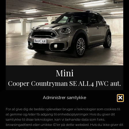
Mini
Cooper Countryman SE ALL4 JWC aut.
Administrer samtykke
ÅR
2017
MOTOR
1,5L 3 cyl.
For at give dig de bedste oplevelser bruger vi teknologier som cookies til
HK/NM
224/385
at gemme og/eller få adgang til enhedsoplysninger. Hvis du giver dit
KM
100.000
samtykke til disse teknologier, kan vi behandle data som f.eks.
browsingadfærd eller unikke ID'er på dette websted. Hvis du ikke giver dit