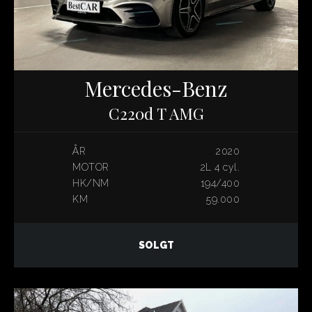
Mercedes-Benz
C220d T AMG
ÅR
2020
MOTOR
2L 4 cyl.
HK/NM
194/400
KM
59.000
SOLGT