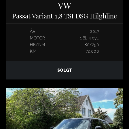
VW
Passat Variant 1,8 TSI DSG Hilghline
ÅR
2017
MOTOR
1,8L 4 cyl.
HK/NM
180/250
KM
72.000
SOLGT