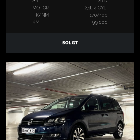
ÅR
2017
MOTOR
2,1L 4 CYL.
HK/NM
170/400
KM
99.000
SOLGT