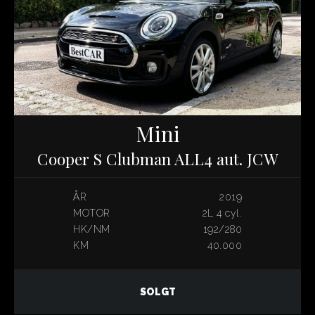
Mini
Cooper S Clubman ALL4 aut. JCW
ÅR
2019
MOTOR
2L 4 cyl.
HK/NM
192/280
KM
40.000
SOLGT