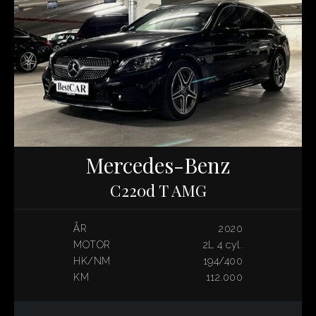
Mercedes-Benz
C220d T AMG
ÅR
2020
MOTOR
2L 4 cyl.
HK/NM
194/400
KM
112.000