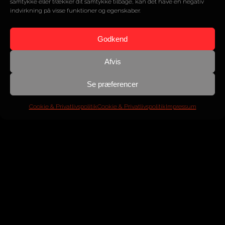
samtykke eller trækker dit samtykke tilbage, kan det have en negativ
indvirkning på visse funktioner og egenskaber.
SOLGT
Godkend
Afvis
Se præferencer
Cookie & Privatlivspolitik
Cookie & Privatlivspolitik
Impressum
Mercedes-Benz