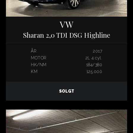
VW
Sharan 2,0 TDI DSG Highline
ÅR
2017
MOTOR
2L 4 cyl.
HK/NM
184/380
KM
125.000
SOLGT