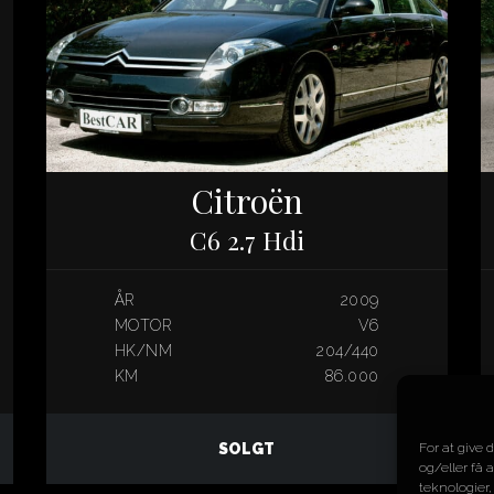
Citroën
C6 2.7 Hdi
ÅR
2009
MOTOR
V6
HK/NM
204/440
KM
86.000
SOLGT
For at give 
og/eller få 
teknologier,