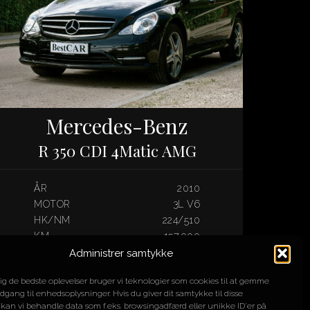
Mercedes-Benz
R 350 CDI 4Matic AMG
ÅR
2010
MOTOR
3L V6
HK/NM
224/510
KM
157.000
Administrer samtykke
SOLGT
dig de bedste oplevelser bruger vi teknologier som cookies til at gemme
adgang til enhedsoplysninger. Hvis du giver dit samtykke til disse
 kan vi behandle data som f.eks. browsingadfærd eller unikke ID'er på