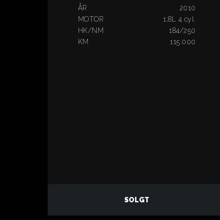
ÅR
2010
MOTOR
1,8L 4 cyl.
HK/NM
184/250
KM
115.000
SOLGT