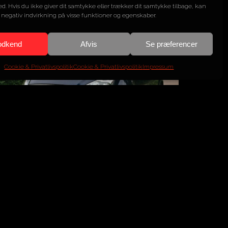
d. Hvis du ikke giver dit samtykke eller trækker dit samtykke tilbage, kan
 negativ indvirkning på visse funktioner og egenskaber.
odkend
Afvis
Se præferencer
Cookie & Privatlivspolitik
Cookie & Privatlivspolitik
Impressum
Ford
Galaxy 2,0 CDTI Ghia-X
ÅR
2010
MOTOR
2L 4 cyl.