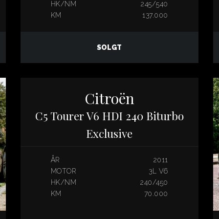
HK/NM
245/540
KM
137.000
SOLGT
Citroën
C5 Tourer V6 HDI 240 Biturbo
Exclusive
ÅR
2011
MOTOR
3L V6
HK/NM
240/450
KM
70.000