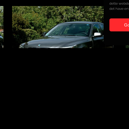
dette webste
det have en
G
BMW
520dA
ÅR
2009
MOTOR
2L 4 cyl.