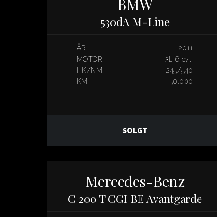
BMW
530dA M-Line
ÅR
2011
MOTOR
3L 6 cyl.
HK/NM
245/540
KM
50.000
SOLGT
Mercedes-Benz
C 200 T CGI BE Avantgarde