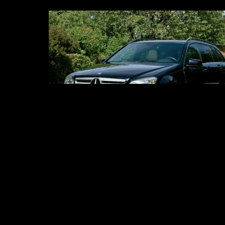
Mercedes-Benz
C 250 T CDI Avantgarde
ÅR
2010
MOTOR
2,2L 4 cyl.