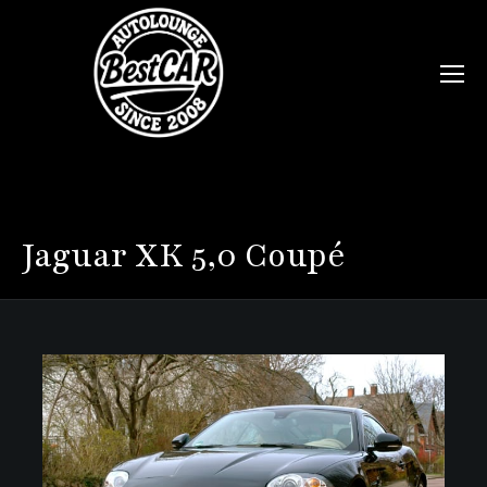
Jaguar
XK 5,0 Coupé