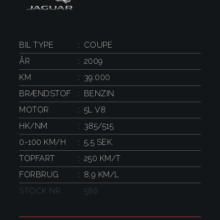
BIL TYPE
COUPE
ÅR
2009
KM
39.000
BRÆNDSTOF
BENZIN
MOTOR
5L V8
HK/NM
385/515
0-100 KM/H
5,5 SEK.
TOPFART
250 KM/T
FORBRUG
8,9 KM/L
STOCK NR.
586