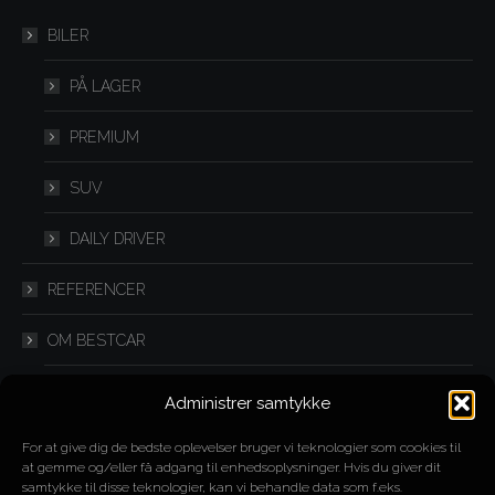
new
new
new
BILER
window
window
window
PÅ LAGER
PREMIUM
SUV
DAILY DRIVER
REFERENCER
OM BESTCAR
FLEXLEASING
Administrer samtykke
IMPORT
For at give dig de bedste oplevelser bruger vi teknologier som cookies til
at gemme og/eller få adgang til enhedsoplysninger. Hvis du giver dit
samtykke til disse teknologier, kan vi behandle data som f.eks.
SPLITLEASING