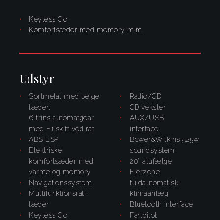
Keyless Go
komfortsæder med memory m.m.
Udstyr
Sortmetal med beige
radio/CD
læder.
CD veksler
6 trins automatgear
AUX/USB
med F1 skift ved rat
interface
ABS ESP
Bower&Wilkins 525w
elektriske
soundsystem
komfortsæder med
20" alufælge
varme og memory
flerzone
navigationssystem
fuldautomatisk
multifunktionsrat i
klimaanlæg
læder
bluetooth interface
Keyless Go
fartpilot