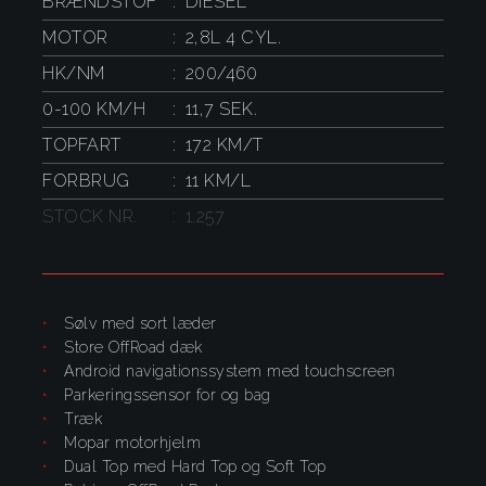
BRÆNDSTOF
DIESEL
MOTOR
2,8L 4 CYL.
HK/NM
200/460
0-100 KM/H
11,7 SEK.
TOPFART
172 KM/T
FORBRUG
11 KM/L
STOCK NR.
1.257
Sølv med sort læder
store OffRoad dæk
Android navigationssystem med touchscreen
parkeringssensor for og bag
træk
Mopar motorhjelm
Dual Top med Hard Top og Soft Top