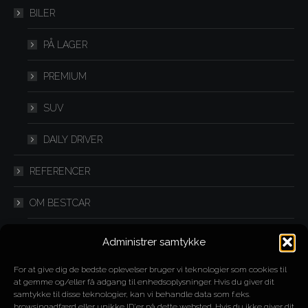
new
new
new
BILER
window
window
window
PÅ LAGER
PREMIUM
SUV
DAILY DRIVER
REFERENCER
OM BESTCAR
FLEXLEASING
Administrer samtykke
IMPORT
For at give dig de bedste oplevelser bruger vi teknologier som cookies til
at gemme og/eller få adgang til enhedsoplysninger. Hvis du giver dit
samtykke til disse teknologier, kan vi behandle data som f.eks.
SPLITLEASING
browsingadfærd eller unikke ID'er på dette websted. Hvis du ikke giver dit