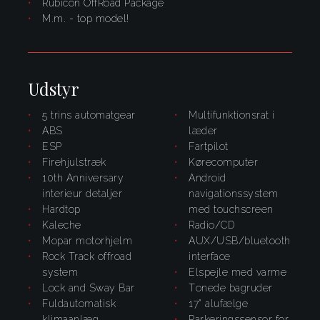
Rubicon OffRoad Package
m.m. - top model!
Udstyr
5 trins automatgear
multifunktionsrat i
ABS
læder
ESP
fartpilot
firehjulstræk
kørecomputer
10th Anniversary
Android
interieur detaljer
navigationssystem
Hardtop
med touchscreen
kaleche
radio/CD
Mopar motorhjelm
AUX/USB/bluetooth
Rock Track offroad
interface
system
elspejle med varme
Lock and Sway Bar
tonede bagruder
fuldautomatisk
17" alufælge
klimaanlæg
parkeringssensor for