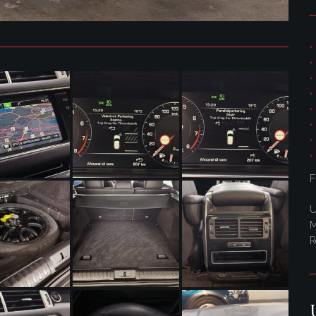
F
U
M
R