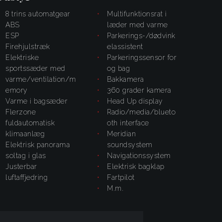
8 trins automatgear
multifunktionsrat i
ABS
læder med varme
ESP
parkerings-/dødvink
firehjulstræk
elassistent
elektriske
parkeringssensor for
sportssæder med
og bag
varme/ventilation/m
bakkamera
emory
360 grader kamera
varme i bagsæder
Head Up display
flerzone
radio/media/blueto
fuldautomatisk
oth interface
klimaanlæg
Meridian
elektrisk panorama
soundsystem
soltag i glas
navigationssystem
justerbar
elektrisk bagklap
luftaffjedring
fartpilot
m.m.