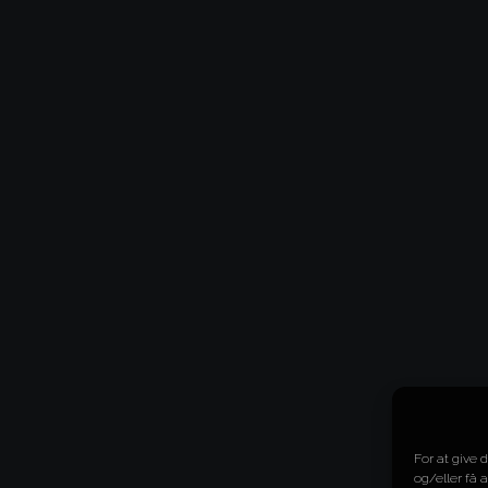
For at give 
og/eller få 