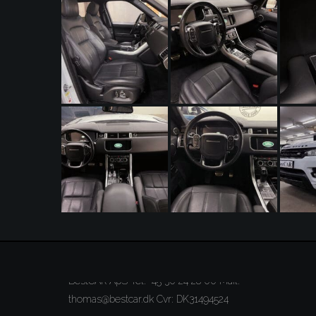
Kontakt
BestCAR ApS Tel: +45 30 24 28 00 Mail:
thomas@bestcar.dk
Cvr: DK31494524