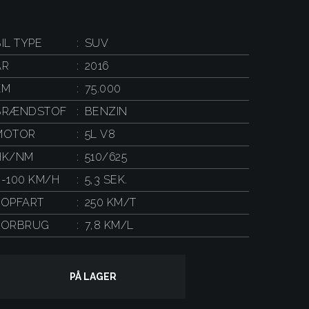
IL TYPE
SUV
ÅR
2016
KM
75.000
BRÆNDSTOF
BENZIN
MOTOR
5L V8
HK/NM
510/625
0-100 KM/H
5,3 SEK.
TOPFART
250 KM/T
FORBRUG
7,8 KM/L
PÅ LAGER