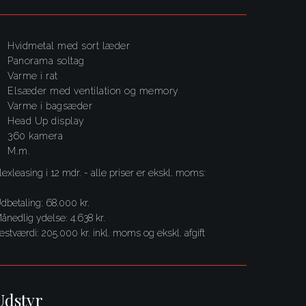
Hvidmetal med sort læder
panorama soltag
varme i rat
elsæder med ventilation og memory
varme i bagsæder
Head Up display
360 kamera
m.m.
lexleasing i 12 mdr. - alle priser er ekskl. moms:
dbetaling: 68.000 kr.
ånedlig ydelse: 4.638 kr.
estværdi: 205.000 kr. inkl. moms og ekskl. afgift
Udstyr