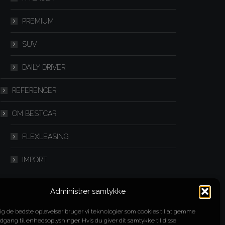
PREMIUM
SUV
DAILY DRIVER
REFERENCER
OM BESTCAR
FLEXLEASING
IMPORT
SPLITLEASING
Administrer samtykke
YOUTUBE
dig de bedste oplevelser bruger vi teknologier som cookies til at gemme
adgang til enhedsoplysninger. Hvis du giver dit samtykke til disse