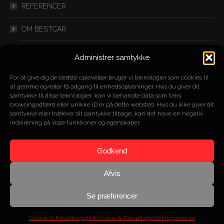
REFERENCER
OM BESTCAR
FLEXLEASING
Administrer samtykke
IMPORT
For at give dig de bedste oplevelser bruger vi teknologier som cookies til
at gemme og/eller få adgang til enhedsoplysninger. Hvis du giver dit
samtykke til disse teknologier, kan vi behandle data som f.eks.
SPLITLEASING
browsingadfærd eller unikke ID'er på dette websted. Hvis du ikke giver dit
samtykke eller trækker dit samtykke tilbage, kan det have en negativ
YOUTUBE
indvirkning på visse funktioner og egenskaber.
KONTAKT
Godkend
Afvis
Se præferencer
© 2017 BestCAR
Cookie & Privatlivspolitik
Cookie & Privatlivspolitik
Impressum