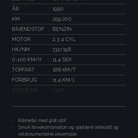
ÅR
1990
KM
259.000
BRÆNDSTOF
BENZIN
MOTOR
2,3 4 CYL.
HK/NM
132/198
0-100 KM/H
11,4 SEK.
TOPFART
188 KM/T
FORBRUG
11,4 KM/L
STOCK NR.
1.518
Blåmetal med gråt stof
smuk farvekombination og sjældent velholdt og
veldokumenteret eksemplar.