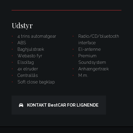
Udstyr
4 trins automatgear
radio/CD/bluetooth
ABS
interface
baghjulstræk
el-antenne
Webasto fyr
Premium
elsoltag
Soundsystem
4x elruder
anhængertræk
centrallås
m.m.
soft close bagklap
KONTAKT
BestCAR
FOR LIGNENDE
Kontakt