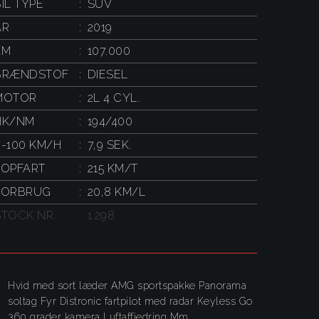
IL TYPE
SUV
ÅR
2019
KM
107.000
BRÆNDSTOF
DIESEL
MOTOR
2L 4 CYL.
HK/NM
194/400
0-100 KM/H
7,9 SEK.
TOPFART
215 KM/T
FORBRUG
20,8 KM/L
STOCK NR.
1.298
Hvid med sort læder AMG sportspakke Panorama
soltag Fyr Distronic fartpilot med radar Keyless Go
360 grader kamera Luftaffjedring Mm.