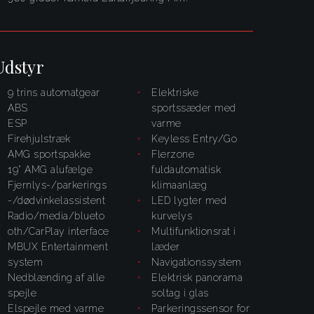
Udstyr
9 trins automatgear
elektriske
ABS
sportssæder med
ESP
varme
firehjulstræk
Keyless Entry/Go
AMG sportspakke
flerzone
19" AMG alufælge
fuldautomatisk
fjernlys-/parkerings
klimaanlæg
-/dødvinkelassistent
LED lygter med
radio/media/blueto
kurvelys
oth/CarPlay interface
multifunktionsrat i
MBUX Entertainment
læder
system
navigationssystem
nedblænding af alle
elektrisk panorama
spejle
soltag i glas
elspejle med varme
parkeringssensor for