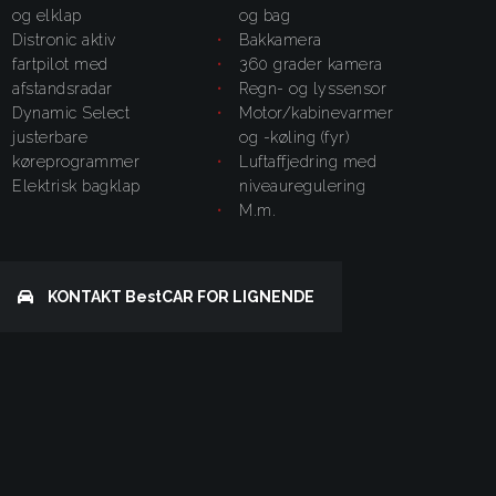
og elklap
og bag
Distronic aktiv
bakkamera
fartpilot med
360 grader kamera
afstandsradar
regn- og lyssensor
Dynamic Select
motor/kabinevarmer
justerbare
og -køling (fyr)
køreprogrammer
luftaffjedring med
elektrisk bagklap
niveauregulering
m.m.
KONTAKT
BestCAR
FOR LIGNENDE