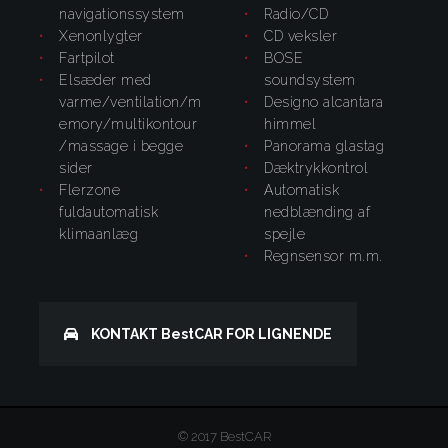
navigationssystem
radio/CD
xenonlygter
CD veksler
fartpilot
BOSE
elsæder med
soundsystem
varme/ventilation/m
Designo alcantara
emory/multikontour
himmel
/massage i begge
panorama glastag
sider
dæktrykkontrol
flerzone
automatisk
fuldautomatisk
nedblænding af
klimaanlæg
spejle
regnsensor m.m.
KONTAKT
BestCAR
FOR LIGNENDE
Kontakt
© 2017 BestCAR