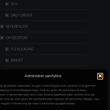
SUV
DAILY DRIVER
REFERENCER
OM BESTCAR
FLEXLEASING
IMPORT
SPLITLEASING
Administrer samtykke
YOUTUBE
dig de bedste oplevelser bruger vi teknologier som cookies til at gemme
adgang til enhedsoplysninger. Hvis du giver dit samtykke til disse
KONTAKT
 kan vi behandle data som f.eks. browsingadfærd eller unikke ID'er på
d. Hvis du ikke giver dit samtykke eller trækker dit samtykke tilbage, kan
 negativ indvirkning på visse funktioner og egenskaber.