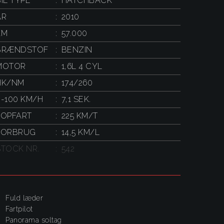
IL TYPE
HATCHBACK
ÅR
2010
KM
57.000
BRÆNDSTOF
BENZIN
MOTOR
1,6L 4 CYL
HK/NM
174/260
0-100 KM/H
7,1 SEK.
TOPFART
225 KM/T
FORBRUG
14,5 KM/L
STOCK NR.
542
Fuld læder
fartpilot
panorama soltag