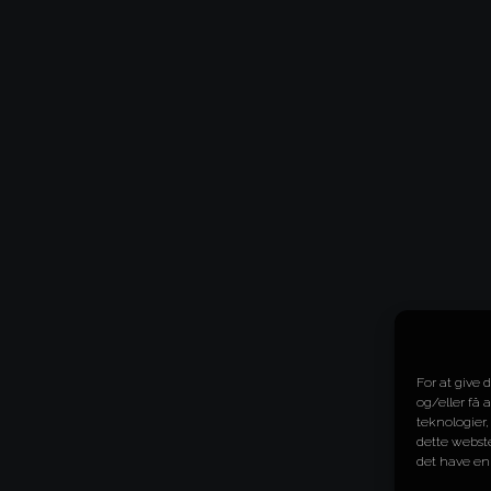
For at give 
og/eller få 
teknologier,
dette webste
det have en