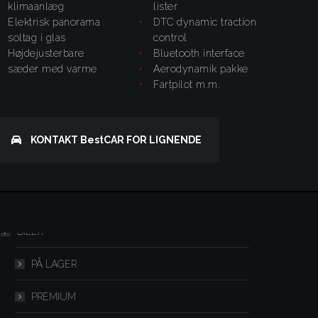
klimaanlæg
lister
elektrisk panorama
DTC dynamic traction
soltag i glas
control
højdejusterbare
bluetooth interface
sæder med varme
Aerodynamik pakke
fartpilot m.m.
KONTAKT
BestCAR
FOR LIGNENDE
Menu
BILER
PÅ LAGER
PREMIUM