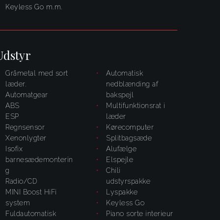
Keyless Go m.m.
Udstyr
Gråmetal med sort
automatisk
læder.
nedblænding af
Automatgear
bakspejl
ABS
multifunktionsrat i
ESP
læder
regnsensor
kørecomputer
xenonlygter
splitbagsæde
Isofix
alufælge
barnesædemonterin
elspejle
g
Chili
radio/CD
udstyrspakke
MINI Boost HiFi
lyspakke
system
Keyless Go
fuldautomatisk
Piano sorte interieur