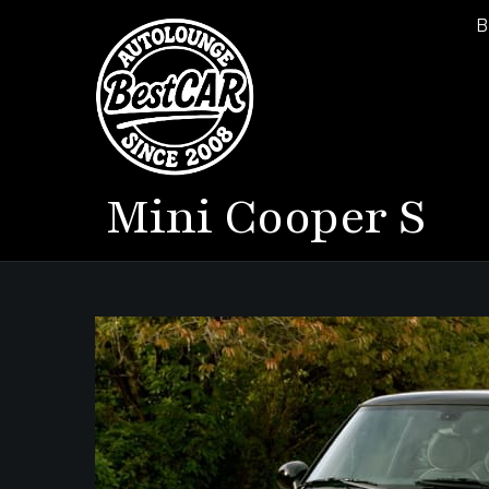
B
Mini
Cooper S