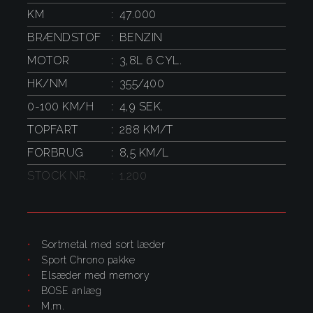
KM
47.000
BRÆNDSTOF
BENZIN
MOTOR
3,8L 6 CYL.
HK/NM
355/400
0-100 KM/H
4,9 SEK.
TOPFART
288 KM/T
FORBRUG
8,5 KM/L
STOCK NR.
1.200
Sortmetal med sort læder
Sport Chrono pakke
elsæder med memory
BOSE anlæg
m.m.