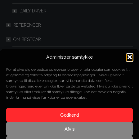
DAILY DRIVER
REFERENCER
OM BESTCAR
FLEXLEASING
Administrer samtykke
IMPORT
For at give dig de bedste oplevelser bruger vi teknologier som cookies til
at gemme og/eller få adgang til enhedsoplysninger. Hvis du giver dit
samtykke til disse teknologier, kan vi behandle data som f.eks.
SPLITLEASING
browsingadfærd eller unikke ID'er på dette websted. Hvis du ikke giver dit
samtykke eller trækker dit samtykke tilbage, kan det have en negativ
YOUTUBE
indvirkning på visse funktioner og egenskaber.
KONTAKT
Godkend
Afvis