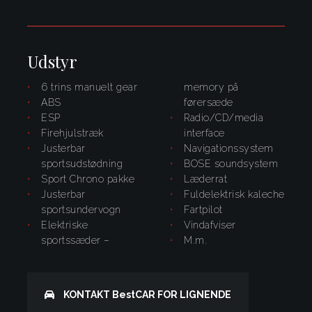
Udstyr
6 trins manuelt gear
memory på
ABS
førersæde
ESP
radio/CD/media
firehjulstræk
interface
justerbar
navigationssystem
sportsudstødning
BOSE soundsystem
Sport Chrono pakke
læderrat
justerbar
fuldelektrisk kaleche
sportsundervogn
fartpilot
elektriske
vindafviser
sportssæder –
m.m.
KONTAKT
BestCAR
FOR LIGNENDE