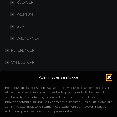
PÅ LAGER
PREMIUM
SUV
DAILY DRIVER
REFERENCER
OM BESTCAR
FLEXLEASING
Administrer samtykke
IMPORT
For at give dig de bedste oplevelser bruger vi teknologier som cookies til
at gemme og/eller få adgang til enhedsoplysninger. Hvis du giver dit
samtykke til disse teknologier, kan vi behandle data som f.eks.
SPLITLEASING
browsingadfærd eller unikke ID'er på dette websted. Hvis du ikke giver dit
samtykke eller trækker dit samtykke tilbage, kan det have en negativ
YOUTUBE
indvirkning på visse funktioner og egenskaber.