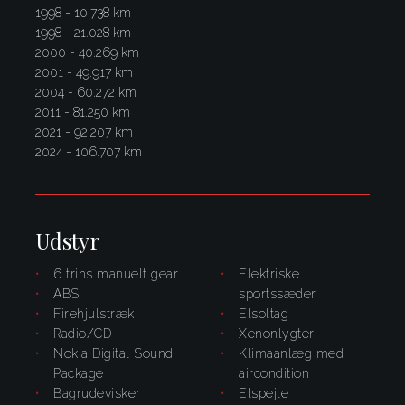
1998 - 10.738 km
1998 - 21.028 km
2000 - 40.269 km
2001 - 49.917 km
2004 - 60.272 km
2011 - 81.250 km
2021 - 92.207 km
2024 - 106.707 km
Udstyr
6 trins manuelt gear
elektriske
ABS
sportssæder
firehjulstræk
elsoltag
radio/CD
xenonlygter
Nokia Digital Sound
klimaanlæg med
Package
aircondition
bagrudevisker
elspejle