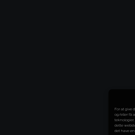
For at give 
og/eller få 
teknologier,
dette webste
det have en