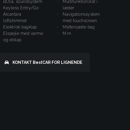
BOSE soundsystem
multifunktionsrat i
Keyless Entry/Go
læder
alcantara
navigationssystem
loftshimmel
med touchscreen
elektrisk bagklap
midtersæde bag
elspejle med varme
m.m.
og elklap
KONTAKT
BestCAR
FOR LIGNENDE