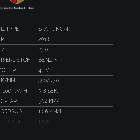
IL TYPE
STATIONCAR
ÅR
2018
KM
23.000
BRÆNDSTOF
BENZIN
MOTOR
4L V8
HK/NM
550/770
0-100 KM/H
3,8 SEK.
TOPFART
304 KM/T
FORBRUG
10,6 KM/L
STOCK NR.
1.248