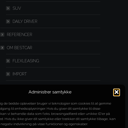
SUV
DAILY DRIVER
REFERENCER
OM BESTCAR
FLEXLEASING
IMPORT
SPLITLEASING
Administrer samtykke
YOUTUBE
dig de bedste oplevelser bruger vi teknologier som cookies til at gemme
adgang til enhedsoplysninger. Hvis du giver dit samtykke til disse
KONTAKT
 kan vi behandle data som f.eks. browsingadfærd eller unikke ID'er på
d. Hvis du ikke giver dit samtykke eller trækker dit samtykke tilbage, kan
 negativ indvirkning på visse funktioner og egenskaber.