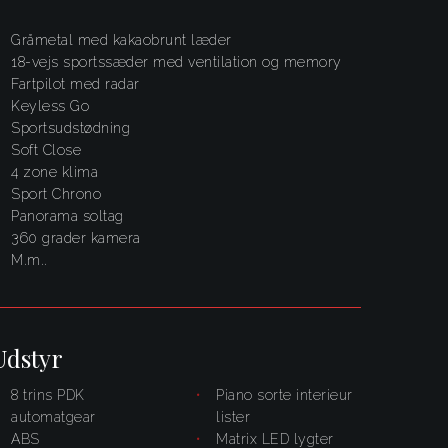
Gråmetal med kakaobrunt læder
18-vejs sportssæder med ventilation og memory
fartpilot med radar
Keyless Go
sportsudstødning
Soft Close
4 zone klima
Sport Chrono
panorama soltag
360 grader kamera
m.m..
Udstyr
8 trins PDK
piano sorte interieur
automatgear
lister
ABS
Matrix LED lygter