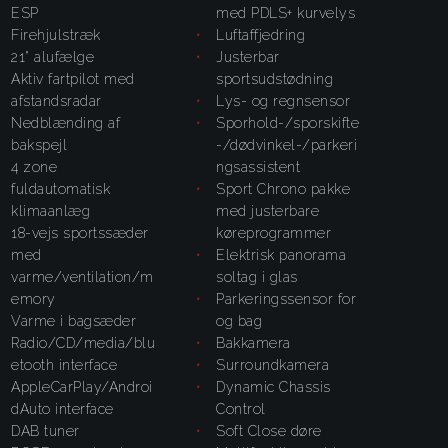
ESP
med PDLS+ kurvelys
firehjulstræk
luftaffjedring
21" alufælge
justerbar
aktiv fartpilot med
sportsudstødning
afstandsradar
lys- og regnsensor
nedblænding af
sporhold-/sporskifte
bakspejl
-/dødvinkel-/parkeri
4 zone
ngsassistent
fuldautomatisk
Sport Chrono pakke
klimaanlæg
med justerbare
18-vejs sportssæder
køreprogrammer
med
elektrisk panorama
varme/ventilation/m
soltag i glas
emory
parkeringssensor for
varme i bagsæder
og bag
radio/CD/media/blu
bakkamera
etooth interface
surroundkamera
AppleCarPlay/Androi
Dynamic Chassis
dAuto interface
Control
DAB tuner
Soft Close døre