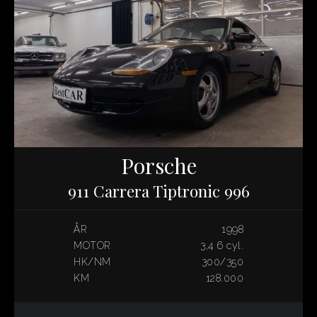
Porsche
911 Carrera Tiptronic 996
ÅR
1998
MOTOR
3,4 6 cyl.
HK/NM
300/350
KM
128.000