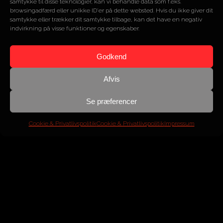
samtykke til disse teknologier, kan vi behandle data som f.eks.
browsingadfærd eller unikke ID'er på dette websted. Hvis du ikke giver dit
samtykke eller trækker dit samtykke tilbage, kan det have en negativ
indvirkning på visse funktioner og egenskaber.
SOLGT
Godkend
Afvis
Se præferencer
Cookie & Privatlivspolitik
Cookie & Privatlivspolitik
Impressum