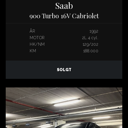
Saab
900 Turbo 16V Cabriolet
ÅR
1992
MOTOR
2L 4 cyl.
HK/NM
129/202
KM
188.000
SOLGT