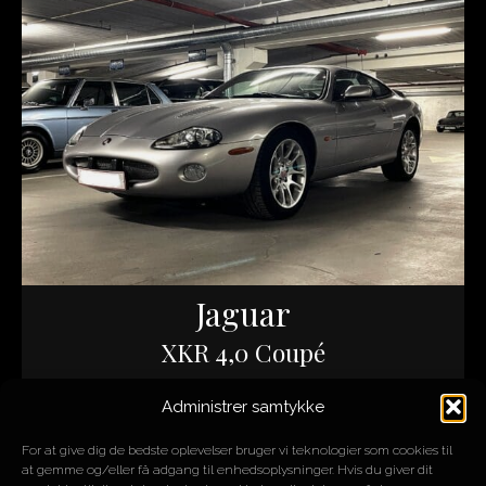
Jaguar
XKR 4,0 Coupé
Administrer samtykke
ÅR
2001
MOTOR
4L V8
For at give dig de bedste oplevelser bruger vi teknologier som cookies til
HK/NM
375/525
at gemme og/eller få adgang til enhedsoplysninger. Hvis du giver dit
KM
169.000