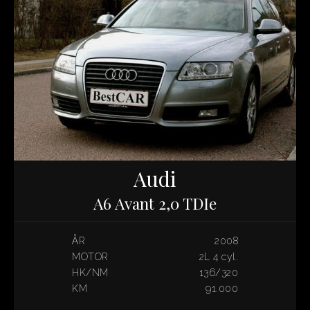
Audi
A6 Avant 2,0 TDIe
ÅR
2008
MOTOR
2L 4 cyl.
HK/NM
136/320
KM
91.000