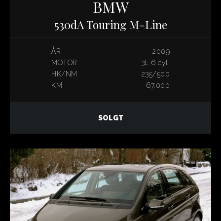
BMW
530dA Touring M-Line
ÅR
2009
MOTOR
3L 6 cyl.
HK/NM
235/500
KM
67.000
SOLGT