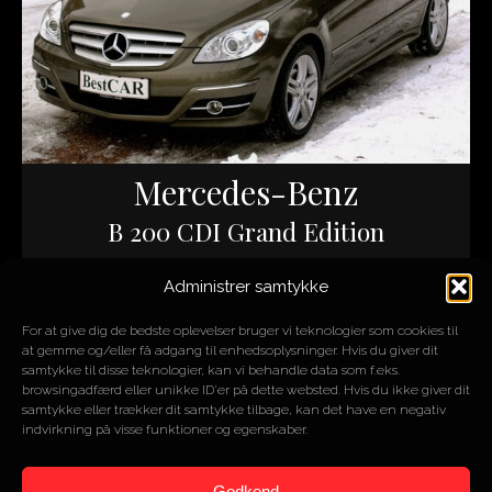
Mercedes-Benz
B 200 CDI Grand Edition
Administrer samtykke
ÅR
2008
MOTOR
2L 4 cyl.
For at give dig de bedste oplevelser bruger vi teknologier som cookies til
HK/NM
140/300
at gemme og/eller få adgang til enhedsoplysninger. Hvis du giver dit
KM
22.000
samtykke til disse teknologier, kan vi behandle data som f.eks.
browsingadfærd eller unikke ID'er på dette websted. Hvis du ikke giver dit
samtykke eller trækker dit samtykke tilbage, kan det have en negativ
indvirkning på visse funktioner og egenskaber.
SOLGT
Godkend