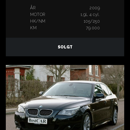
ÅR
2009
MOTOR
1,9L 4 cyl.
HK/NM
105/250
KM
79.000
SOLGT