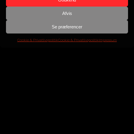
Afvis
Se præferencer
Cookie & Privatlivspolitik
Cookie & Privatlivspolitik
Impressum
Mercedes-Benz
A 170 Avantgarde
ÅR
2009