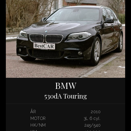
BMW
530dA Touring
ÅR
2010
MOTOR
3L 6 cyl.
HK/NM
245/540