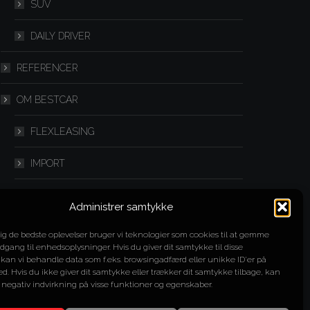
SUV
DAILY DRIVER
REFERENCER
OM BESTCAR
FLEXLEASING
IMPORT
SPLITLEASING
Administrer samtykke
YOUTUBE
dig de bedste oplevelser bruger vi teknologier som cookies til at gemme
adgang til enhedsoplysninger. Hvis du giver dit samtykke til disse
KONTAKT
 kan vi behandle data som f.eks. browsingadfærd eller unikke ID'er på
d. Hvis du ikke giver dit samtykke eller trækker dit samtykke tilbage, kan
 negativ indvirkning på visse funktioner og egenskaber.