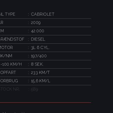
IL TYPE
CABRIOLET
ÅR
2009
KM
42.000
BRÆNDSTOF
DIESEL
MOTOR
3L 6 CYL.
HK/NM
197/400
0-100 KM/H
8 SEK.
TOPFART
233 KM/T
FORBRUG
15,6 KM/L
STOCK NR.
589