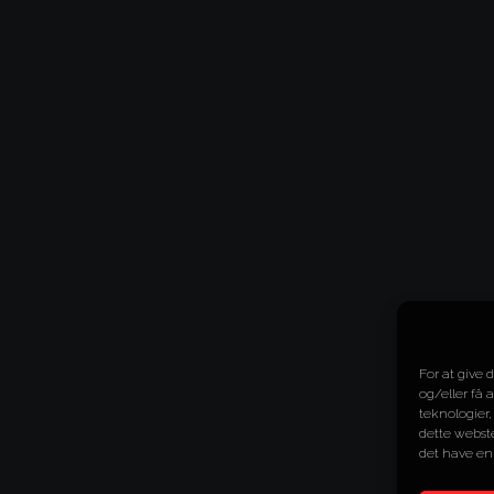
For at give 
og/eller få 
teknologier,
dette webste
det have en