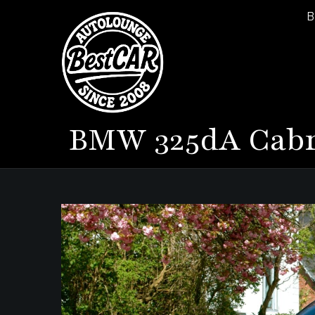
B
BMW
325dA Cabr