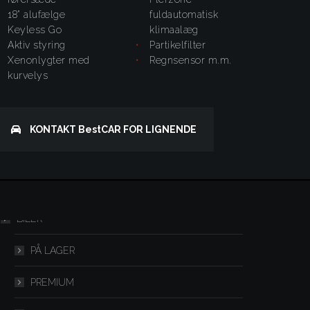
18" alufælge
fuldautomatisk
Keyless Go
klimaalæg
aktiv styring
partikelfilter
xenonlygter med
regnsensor m.m.
kurvelys
KONTAKT
BestCAR
FOR LIGNENDE
Menu
BILER
PÅ LAGER
PREMIUM