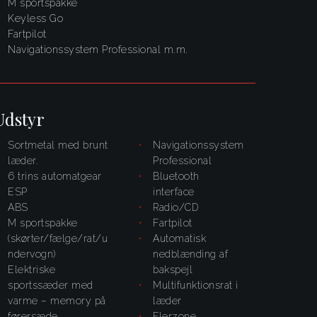
M sportspakke
Keyless Go
fartpilot
navigationssystem Professional m.m.
Udstyr
Sortmetal med brunt
navigationssystem
læder.
Professional
6 trins automatgear
bluetooth
ESP
interface
ABS
radio/CD
M sportspakke
fartpilot
(skørter/fælge/rat/u
automatisk
ndervogn)
nedblænding af
elektriske
bakspejl
sportssæder med
multifunktionsrat i
varme – memory på
læder
førersæde
flerzone