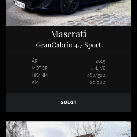
Maserati
GranCabrio 4,7 Sport
ÅR
2015
MOTOR
4,7L V8
HK/NM
460/520
KM
20.000
SOLGT