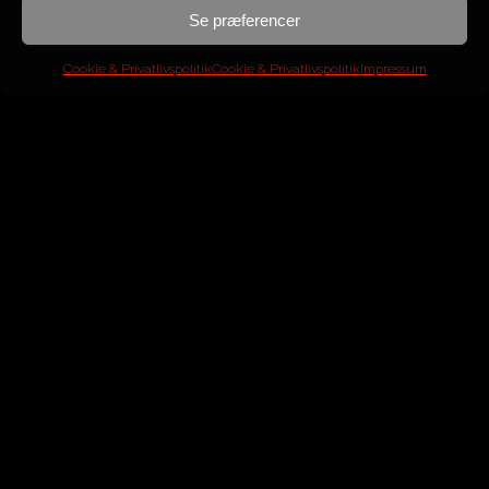
Se præferencer
Cookie & Privatlivspolitik
Cookie & Privatlivspolitik
Impressum
Maserati
Spyder Cambiocorsa 90th Anniversary
ÅR
2005
MOTOR
4,2L V8
HK/NM
390/451
KM
29.000