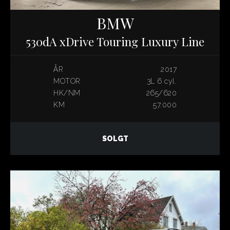
BMW
530dA xDrive Touring Luxury Line
ÅR
2017
MOTOR
3L 6 cyl.
HK/NM
265/620
KM
57.000
SOLGT