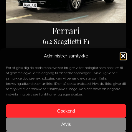
Ferrari
612 Scaglietti F1
Administrer samtykke
ÅR
2005
MOTOR
5,7L V12
For at give dig de bedste oplevelser bruger vi teknologier som cookies til
HK/NM
540/588
at gemme og/eller få adgang til enhedsoplysninger. Hvis du giver dit
KM
45.000
samtykke til disse teknologier, kan vi behandle data som f.eks.
browsingadfærd eller unikke ID'er på dette websted. Hvis du ikke giver dit
samtykke eller trækker dit samtykke tilbage, kan det have en negativ
indvirkning på visse funktioner og egenskaber.
SOLGT
Godkend
Afvis