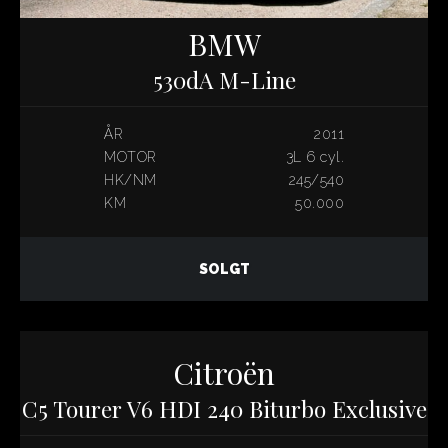
BMW
530dA M-Line
ÅR
2011
MOTOR
3L 6 cyl.
HK/NM
245/540
KM
50.000
SOLGT
Citroën
C5 Tourer V6 HDI 240 Biturbo Exclusive