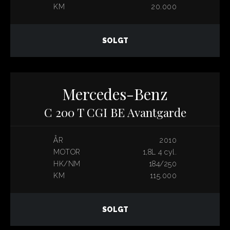
KM
20.000
SOLGT
Mercedes-Benz
C 200 T CGI BE Avantgarde
ÅR
2010
MOTOR
1,8L 4 cyl.
HK/NM
184/250
KM
115.000
SOLGT