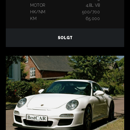
MOTOR
4,8L V8
HK/NM
500/700
KM
65.000
SOLGT