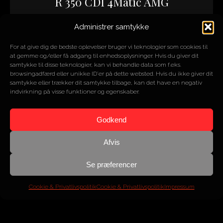
R 350 CDI 4Matic AMG
Administrer samtykke
ÅR
2010
MOTOR
3L V6
For at give dig de bedste oplevelser bruger vi teknologier som cookies til
HK/NM
224/510
at gemme og/eller få adgang til enhedsoplysninger. Hvis du giver dit
KM
157.000
samtykke til disse teknologier, kan vi behandle data som f.eks.
browsingadfærd eller unikke ID'er på dette websted. Hvis du ikke giver dit
samtykke eller trækker dit samtykke tilbage, kan det have en negativ
indvirkning på visse funktioner og egenskaber.
SOLGT
Godkend
Afvis
Se præferencer
Cookie & Privatlivspolitik
Cookie & Privatlivspolitik
Impressum