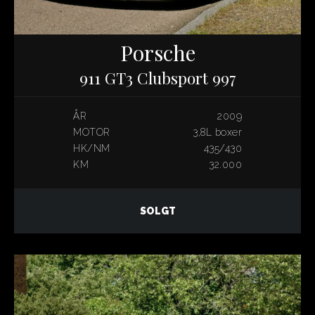
Porsche
911 GT3 Clubsport 997
ÅR
2009
MOTOR
3,8L boxer
HK/NM
435/430
KM
32.000
SOLGT