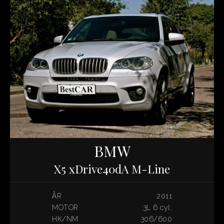
BMW
X5 xDrive40dA M-Line
ÅR
2011
MOTOR
3L 6 cyl.
HK/NM
306/600