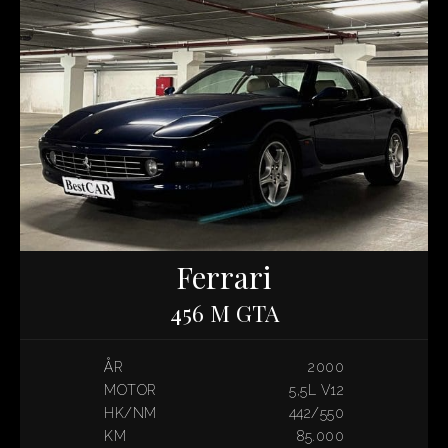
Ferrari
456 M GTA
ÅR
2000
MOTOR
5,5L V12
HK/NM
442/550
KM
85.000