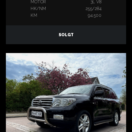
MOTOR
3L V8
HK/NM
255/284
KM
94.500
SOLGT