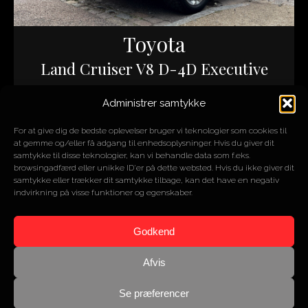
Toyota
Land Cruiser V8 D-4D Executive
Administrer samtykke
ÅR
2011
MOTOR
4,5L V8
For at give dig de bedste oplevelser bruger vi teknologier som cookies til
HK/NM
286/650
at gemme og/eller få adgang til enhedsoplysninger. Hvis du giver dit
KM
180.000
samtykke til disse teknologier, kan vi behandle data som f.eks.
browsingadfærd eller unikke ID'er på dette websted. Hvis du ikke giver dit
samtykke eller trækker dit samtykke tilbage, kan det have en negativ
indvirkning på visse funktioner og egenskaber.
SOLGT
Godkend
Afvis
Se præferencer