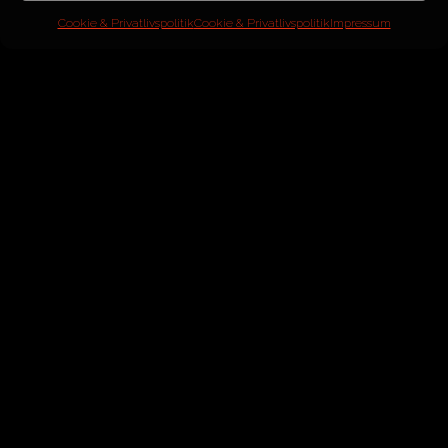
Cookie & Privatlivspolitik
Cookie & Privatlivspolitik
Impressum
BMW
530dA xDrive Touring Luxury Line
ÅR
2017
MOTOR
3L 6 cyl.
HK/NM
265/620
KM
57.000