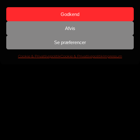
Godkend
Afvis
Se præferencer
Cookie & Privatlivspolitik
Cookie & Privatlivspolitik
Impressum
BMW
530dA M-Line