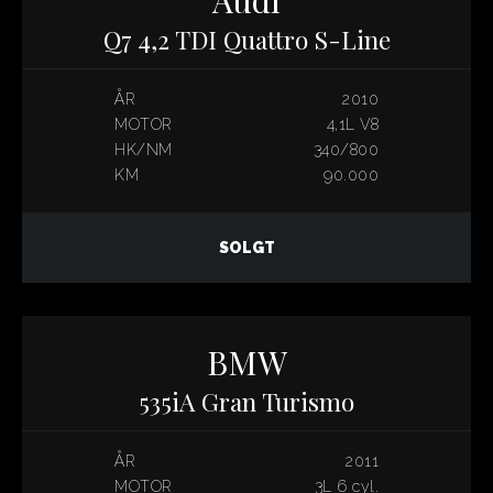
Q7 4,2 TDI Quattro S-Line
ÅR
2010
MOTOR
4,1L V8
HK/NM
340/800
KM
90.000
SOLGT
BMW
535iA Gran Turismo
ÅR
2011
MOTOR
3L 6 cyl.