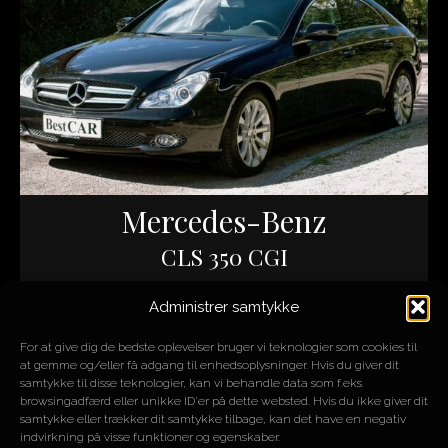
Mercedes-Benz
CLS 350 CGI
Administrer samtykke
ÅR
2010
MOTOR
3,5L V6
For at give dig de bedste oplevelser bruger vi teknologier som cookies til
HK/NM
292/365
at gemme og/eller få adgang til enhedsoplysninger. Hvis du giver dit
KM
35.000
samtykke til disse teknologier, kan vi behandle data som f.eks.
browsingadfærd eller unikke ID'er på dette websted. Hvis du ikke giver dit
samtykke eller trækker dit samtykke tilbage, kan det have en negativ
indvirkning på visse funktioner og egenskaber.
SOLGT