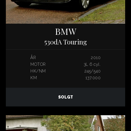
BMW
530dA Touring
ÅR
2010
MOTOR
3L 6 cyl.
HK/NM
245/540
KM
137.000
SOLGT