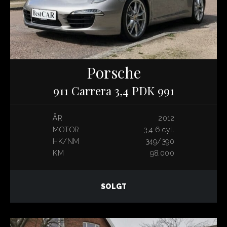
Porsche
911 Carrera 3,4 PDK 991
ÅR
2012
MOTOR
3,4 6 cyl.
HK/NM
349/390
KM
98.000
SOLGT