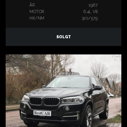
ÅR
1967
MOTOR
6,4L V8
HK/NM
320/579
SOLGT