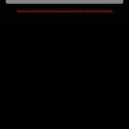
Cookie & Privatlivspolitik
Cookie & Privatlivspolitik
Impressum
ÅR
2013
MOTOR
2,2L 4 cyl.
HK/NM
170/400
KM
93.000
SOLGT