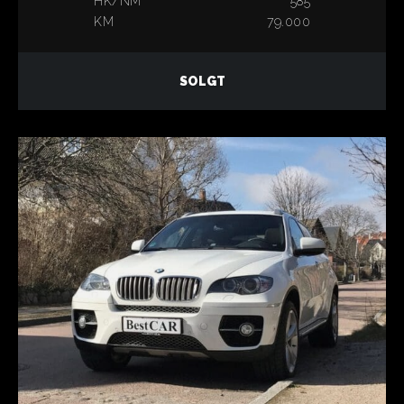
HK/NM
585
KM
79.000
SOLGT