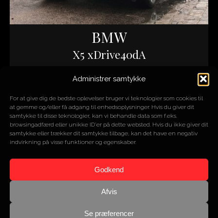
BMW
X5 xDrive40dA
Administrer samtykke
ÅR
2014
MOTOR
3L 6 cyl.
For at give dig de bedste oplevelser bruger vi teknologier som cookies til
HK/NM
313
at gemme og/eller få adgang til enhedsoplysninger. Hvis du giver dit
KM
59.000
samtykke til disse teknologier, kan vi behandle data som f.eks.
browsingadfærd eller unikke ID'er på dette websted. Hvis du ikke giver dit
samtykke eller trækker dit samtykke tilbage, kan det have en negativ
indvirkning på visse funktioner og egenskaber.
SOLGT
Godkend
Afvis
Mercedes-Benz
E 220 T CDI Avantgarde
Se præferencer