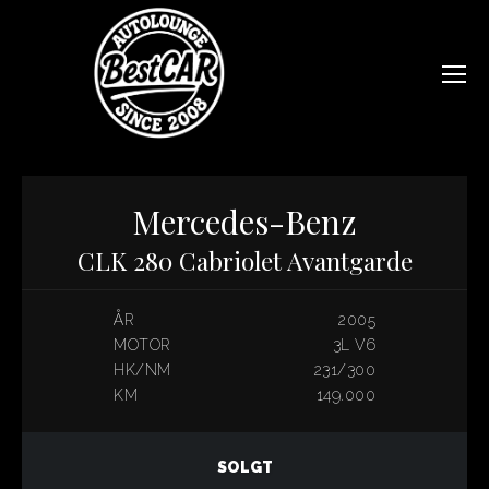
Mercedes-Benz
CLK 280 Cabriolet Avantgarde
ÅR
2005
MOTOR
3L V6
HK/NM
231/300
KM
149.000
SOLGT