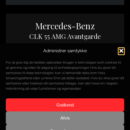
Mercedes-Benz
CLK 55 AMG Avantgarde
Administrer samtykke
ÅR
2005
MOTOR
5,4L V8
For at give dig de bedste oplevelser bruger vi teknologier som cookies til
HK/NM
367/510
at gemme og/eller få adgang til enhedsoplysninger. Hvis du giver dit
KM
48.000
samtykke til disse teknologier, kan vi behandle data som f.eks.
browsingadfærd eller unikke ID'er på dette websted. Hvis du ikke giver dit
samtykke eller trækker dit samtykke tilbage, kan det have en negativ
indvirkning på visse funktioner og egenskaber.
SOLGT
Godkend
Afvis
Mercedes-Benz