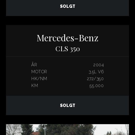
SOLGT
Mercedes-Benz
CLS 350
ÅR
2004
MOTOR
3,5L V6
HK/NM
272/350
KM
55.000
SOLGT