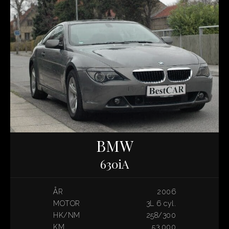
BMW
630iA
ÅR
2006
MOTOR
3L 6 cyl.
HK/NM
258/300
KM
53.000