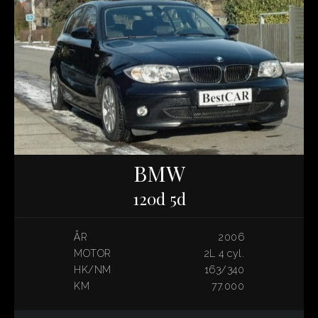
BMW
120d 5d
ÅR
2006
MOTOR
2L 4 cyl.
HK/NM
163/340
KM
77.000