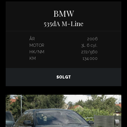
BMW
535dA M-Line
ÅR
2006
MOTOR
3L 6 cyl.
HK/NM
272/560
KM
134.000
SOLGT