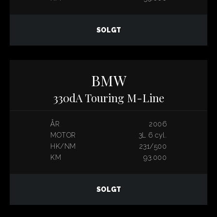
SOLGT
BMW
330dA Touring M-Line
ÅR
2006
MOTOR
3L 6 cyl.
HK/NM
231/500
KM
93.000
SOLGT