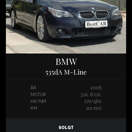
BMW
535dA M-Line
ÅR
2006
MOTOR
3,0L 6 cyl.
HK/NM
272/560
KM
112.000
SOLGT