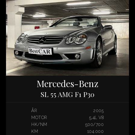
Mercedes-Benz
SL 55 AMG F1 P30
ÅR
2005
MOTOR
5,4L V8
HK/NM
500/700
KM
104.000