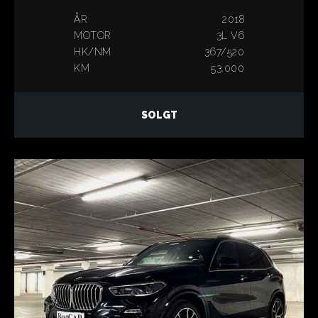
ÅR
2018
MOTOR
3L V6
HK/NM
367/520
KM
53.000
SOLGT