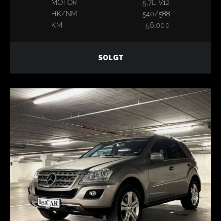
MOTOR
5,7L V12
HK/NM
540/588
KM
56.000
SOLGT