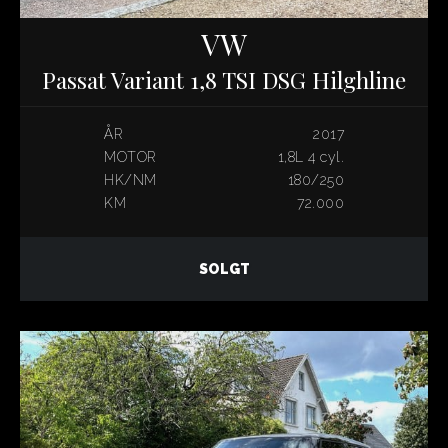
VW
Passat Variant 1,8 TSI DSG Hilghline
ÅR
2017
MOTOR
1,8L 4 cyl.
HK/NM
180/250
KM
72.000
SOLGT