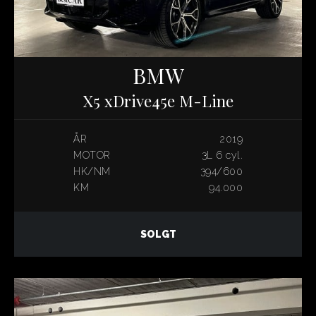
BMW
X5 xDrive45e M-Line
ÅR
2019
MOTOR
3L 6 cyl.
HK/NM
394/600
KM
94.000
SOLGT