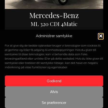
Mercedes-Benz
ML 320 CDI 4Matic
Administrer samtykke
ÅR
2009
MOTOR
3L V6
For at give dig de bedste oplevelser bruger vi teknologier som cookies til
HK/NM
224/510
at gemme og/eller få adgang til enhedsoplysninger. Hvis du giver dit
KM
110.000
samtykke til disse teknologier, kan vi behandle data som f.eks.
browsingadfærd eller unikke ID'er på dette websted. Hvis du ikke giver dit
samtykke eller trækker dit samtykke tilbage, kan det have en negativ
indvirkning på visse funktioner og egenskaber.
SOLGT
Godkend
Afvis
Se præferencer