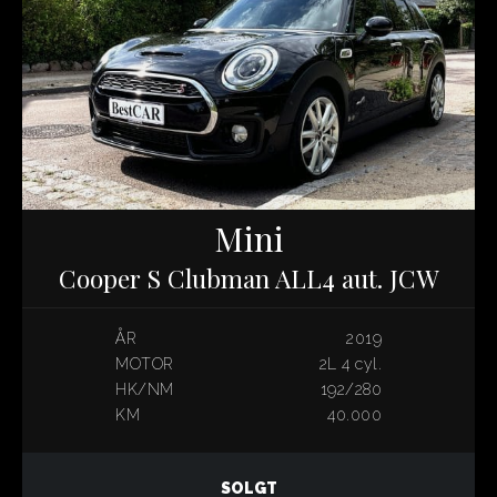
Mini
Cooper S Clubman ALL4 aut. JCW
ÅR
2019
MOTOR
2L 4 cyl.
HK/NM
192/280
KM
40.000
SOLGT