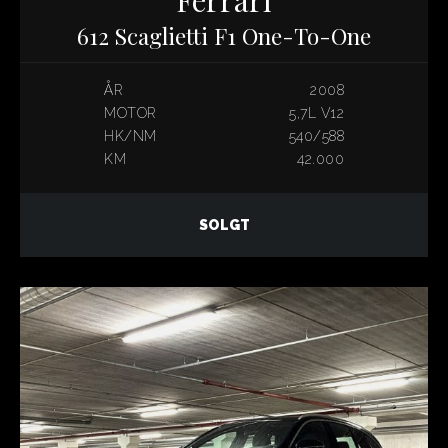
612 Scaglietti F1 One-To-One
ÅR
2008
MOTOR
5,7L V12
HK/NM
540/588
KM
42.000
SOLGT