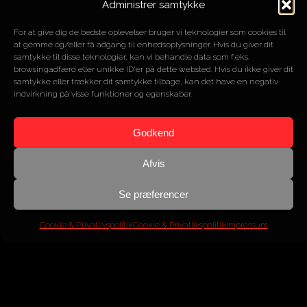
Administrer samtykke
ÅR
2007
MOTOR
3L 6 cyl.
For at give dig de bedste oplevelser bruger vi teknologier som cookies til
HK/NM
235/500
at gemme og/eller få adgang til enhedsoplysninger. Hvis du giver dit
KM
141.000
samtykke til disse teknologier, kan vi behandle data som f.eks.
browsingadfærd eller unikke ID'er på dette websted. Hvis du ikke giver dit
samtykke eller trækker dit samtykke tilbage, kan det have en negativ
indvirkning på visse funktioner og egenskaber.
SOLGT
Godkend
Afvis
BMW
X5 xDrive35dA M-Line
Se præferencer
Cookie & Privatlivspolitik
Cookie & Privatlivspolitik
Impressum
ÅR
2009
MOTOR
3L 6 cyl.
HK/NM
286/580
KM
86.000