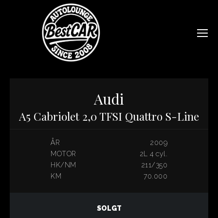
Audi
A5 Cabriolet 2,0 TFSI Quattro S-Line
ÅR
2009
MOTOR
2L 4 cyl.
HK/NM
211/350
KM
70.000
SOLGT