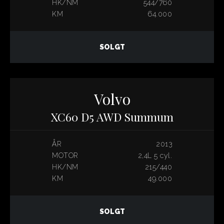
HK/NM
544/760
KM
64.000
SOLGT
Volvo
XC60 D5 AWD Summum
ÅR
2013
MOTOR
2,4L 5 cyl.
HK/NM
215/440
KM
49.000
SOLGT