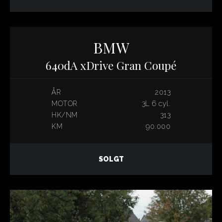
BMW
640dA xDrive Gran Coupé
ÅR
2013
MOTOR
3L 6 cyl.
HK/NM
313
KM
90.000
SOLGT