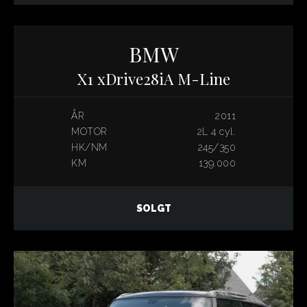
BMW
X1 xDrive28iA M-Line
ÅR
2011
MOTOR
2L 4 cyl.
HK/NM
245/350
KM
139.000
SOLGT