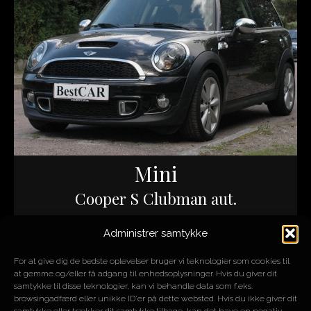
Mini
Cooper S Clubman aut.
Administrer samtykke
ÅR
2013
MOTOR
1,6L 4 cyl.
For at give dig de bedste oplevelser bruger vi teknologier som cookies til
HK/NM
184/260
at gemme og/eller få adgang til enhedsoplysninger. Hvis du giver dit
KM
34.000
samtykke til disse teknologier, kan vi behandle data som f.eks.
browsingadfærd eller unikke ID'er på dette websted. Hvis du ikke giver dit